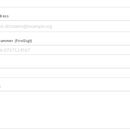
dress
ummer (frivilligt)
e