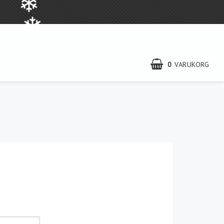
❄
❄
0
VARUKORG
Om 3graderkallt
Kontakt
FAQ & Klimat
Villkor & info
Snökunskap
Användningsområden
Filmer och foton