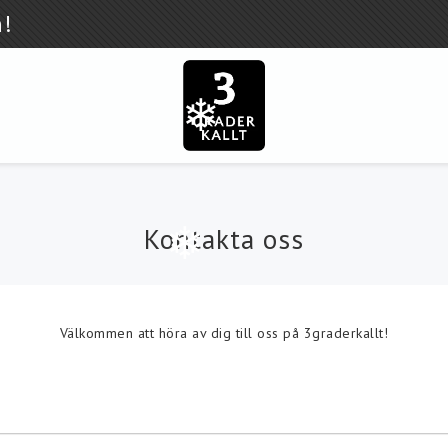
n!
❄
on
Tillbehör reservdelar
❄
Kontakta oss
Välkommen att höra av dig till oss på 3graderkallt!