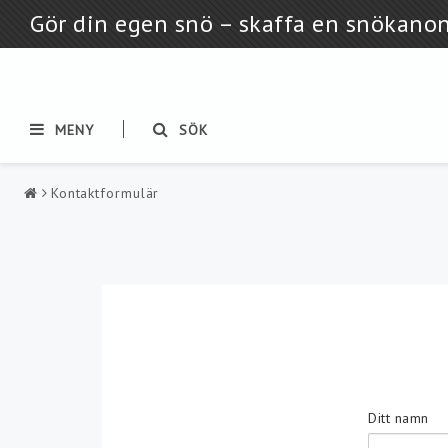
Gör din egen snö – skaffa en snökano
MENY
SÖK
Kontaktformulär
Snökanoner
Paket med snökan
Ditt namn